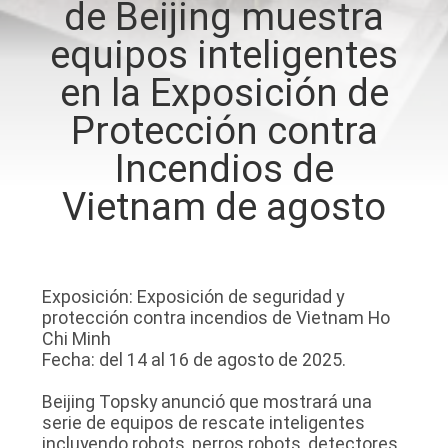
de Beijing muestra
equipos inteligentes
CONTROL
DE
en la Exposición de
CALIDAD
Protección contra
Incendios de
ÉNTRENOS
Vietnam de agosto
EN
CONTACTO
CON
Exposición: Exposición de seguridad y
protección contra incendios de Vietnam Ho
Chi Minh
PIDA
Fecha: del 14 al 16 de agosto de 2025.
UNA
Beijing Topsky anunció que mostrará una
CITA
serie de equipos de rescate inteligentes
incluyendo robots, perros robots, detectores