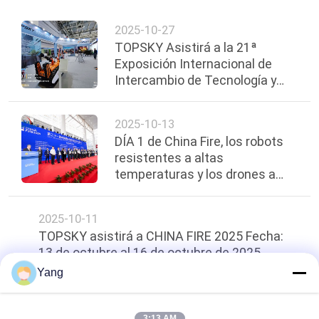
2025-10-27
TOPSKY Asistirá a la 21ª
Exposición Internacional de
Intercambio de Tecnología y
Equipos de Minería de Carbón
de China. Fecha de la
2025-10-13
exposición: 28-31 de octubre de
DÍA 1 de China Fire, los robots
2025. Lugar: Pabellón Shunyi,
resistentes a altas
Centro Internacional de
temperaturas y los drones a
Exposiciones de China, Pekín.
prueba de explosiones de
TOPSKY ganaron premios de
2025-10-11
innovación!
TOPSKY asistirá a CHINA FIRE 2025 Fecha:
13 de octubre al 16 de octubre de 2025
Yang
arriba
3:13 AM