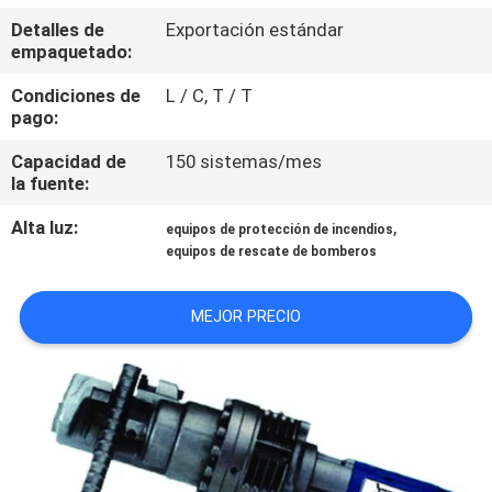
Detalles de
Exportación estándar
CONTROL
empaquetado:
DE
Condiciones de
L / C, T / T
pago:
CALIDAD
Capacidad de
150 sistemas/mes
la fuente:
ÉNTRENOS
Alta luz:
,
EN
equipos de protección de incendios
equipos de rescate de bomberos
CONTACTO
CON
MEJOR PRECIO
PIDA
UNA
CITA