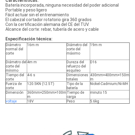
Características:
Batería incorporada, ninguna necesidad del poder adicional
Portable y peso ligero
Fácil actuar sin el entrenamiento
El cabezal cortador rotatorio gira 360 grados
Con la certificación alemana del CE del TUV.
Alcance del corte: rebar, tubería de acero y cable
Especificación técnica:
Diámetro
16m m
Diámetro del
19m m
normal del
corte del
corte
máximo
Diámetro del
4m m
Dureza del
D16
corte del
refuerzo del
mínimo
esquileo
Tiempo del
4-6 s
Dimensiones
430mm×400mm×150m
corte
totales
m
Fuerza de
120.5KN (12.5T)
Tipo de la
Nickel-Cadmium/Ni-MH
corte
batería
Dimensión
360mm×250mm×100m
Tiempo de
minuto 15
m
carga
voltaje
18V
Peso
5.6kg