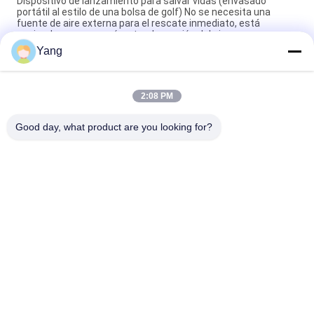
Dispositivo de lanzamiento para salvar vidas (envasado
portátil al estilo de una bolsa de golf) No se necesita una
fuente de aire externa para el rescate inmediato, está
equipado con un manómetro de presión del aire.
Yang
Dispositivo de refrigeración de la carrocería para vehículos de
nueva energía (tipo carro)
2:08 PM
Dispositivo de refrigeración inferior para vehículos de nueva
energía (tipo receptáculo)
Good day, what product are you looking for?
Categorías Populares
Todos
Equipo Contrario 
Robot De La Lucha 
Del Terrorismo
Contra El Fuego
Equipo De Rescate 
Detector De La Vida
Del Agua
Equipo De Rescate 
Equipos De 
Del Terremoto
Bomberos