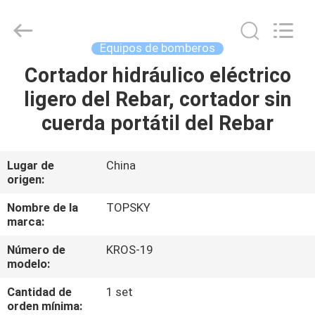
-
2026
Beijing
Topsky
Century Holding Co.,Ltd.
Equipos de bomberos
All
Rights
Reserved.
Cortador hidráulico eléctrico
HOGAR
ligero del Rebar, cortador sin
PRODUCTOS
cuerda portátil del Rebar
SOBRE
Lugar de
China
origen:
NOSOTROS
Nombre de la
TOPSKY
marca:
VIAJE
Número de
KROS-19
DE
modelo:
LA
Cantidad de
1 set
FÁBRICA
orden mínima: