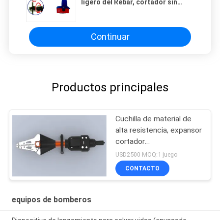
ligero del Rebar, cortador sin
cuerda portátil del Rebar
Continuar
Productos principales
Cuchilla de material de
alta resistencia, expansor
cortador
electrohidráulico
USD2500 MOQ:1 juego
CONTACTO
equipos de bomberos