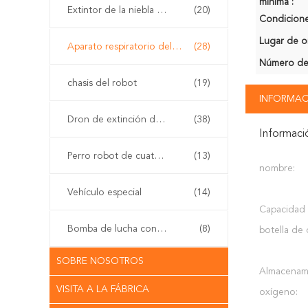
mínima :
Extintor de la niebla del agua
(20)
Condicione
Lugar de o
Aparato respiratorio del uno mismo
(28)
Número de
chasis del robot
(19)
INFORMAC
Dron de extinción de incendios
(38)
Informaci
Perro robot de cuatro patas
(13)
nombre:
Vehículo especial
(14)
Capacidad 
Bomba de lucha contra el fuego
(8)
botella de
SOBRE NOSOTROS
Almacenam
VISITA A LA FÁBRICA
oxígeno: