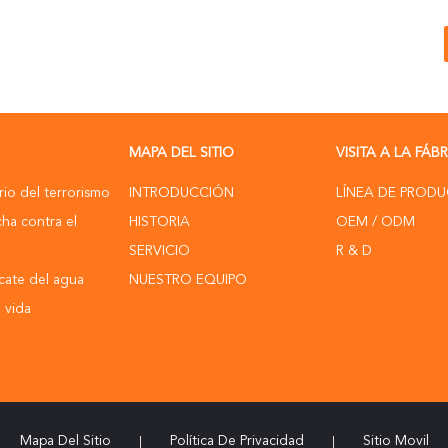
MAPA DEL SITIO
VISITA A LA FÁB
io del terrorismo
INTRODUCCIÓN
LÍNEA DE PROD
cha contra el
HISTORIA
OEM / ODM
SERVICIO
R & D
cate del agua
NUESTRO EQUIPO
 vida
Mapa Del Sitio
Política De Privacidad
Sitio Movil
|
|