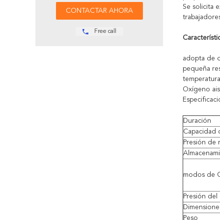
Se solicita
trabajadore
Free call
Característ
adopta de 
pequeña resi
temperatura 
Oxígeno ais
Especificaci
Duración
Capacidad d
Presión de 
Almacenami
modos de O
Presión del
Dimensione
Peso