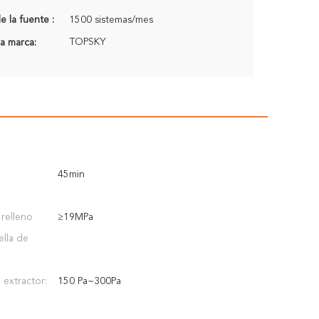
 la fuente :
1500 sistemas/mes
TOPSKY
a marca:
45min
 relleno
≥19MPa
ella de
 extractor:
150 Pa~300Pa