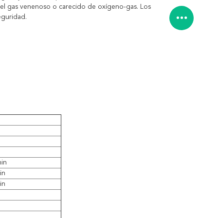
 el gas venenoso o carecido de oxígeno-gas. Los
eguridad.
min
in
in