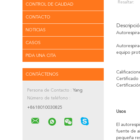
Resaltar:
CONTROL DE CALIDAD
CONTACTO
Descripci
NOTICIAS
Autorespira
CASOS
Autorespira
equipo prot
PIDA UNA CITA
Calificacio
CONTÁCTENOS
Certificado
Certificació
Persona de Contacto :
Yang
Número de teléfono :
+8618010030825
Usos
El autoresp
fuente de ai
pequeña resi