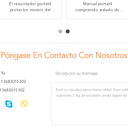
El resucitador portátil
Resucitador médico
Aparato respiratorio del
Manual portátil
automático 405 * 295 *
protector minero del
comprimido aislado del
autorespirador de
oxígeno 120 minutos aisló
195m m del oxígeno
resucitador del oxígeno
oxígeno comprimido,
Mzs30 con la botella de
comprimido
autorespirador autónomo
oxígeno 1l
11kg
Póngase En Contacto Con Nosotros
 Yu
Incorpore su mensaje
-13683015302
13683015302