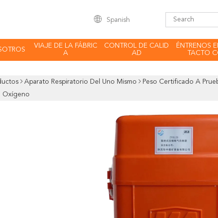
Spanish
VIAJE DE LA FÁBRIC
CONTROL DE CALID
ÉNTRENOS 
SOTROS
A
AD
TACTO 
ductos
Aparato Respiratorio Del Uno Mismo
Peso Certificado A Prueb
l Oxígeno