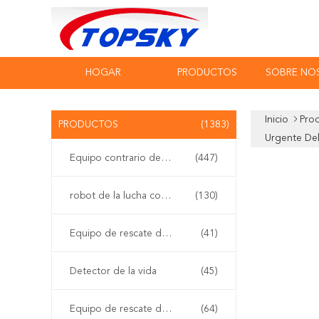
HOGAR
PRODUCTOS
SOBRE NO
Inicio
Pro
PRODUCTOS
(1383)
Urgente De
Equipo contrario del terrorismo
(447)
robot de la lucha contra el fuego
(130)
Equipo de rescate del agua
(41)
Detector de la vida
(45)
Equipo de rescate del terremoto
(64)