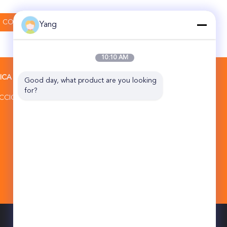
Yang
10:10 AM
RICA
CONTACTAR AHORA
Good day, what product are you looking 
for?
Beijing Topsky Century Holding Co.,Ltd
UCCIÓN
distrito medio Pekín China 101102 de
Tongzhou de la base de la industria de
Jin Qiao del camino de 10B NO.17
HuanKe
86-10-5762-1296
sale1.ex@topskytech.com