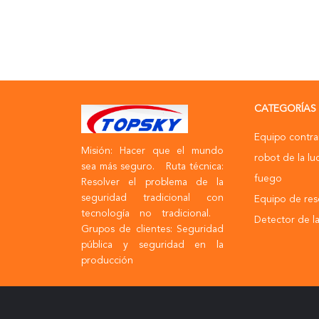
CATEGORÍAS
Equipo contrar
Misión: Hacer que el mundo
robot de la lu
sea más seguro. Ruta técnica:
fuego
Resolver el problema de la
seguridad tradicional con
Equipo de res
tecnología no tradicional.
Detector de la
Grupos de clientes: Seguridad
pública y seguridad en la
producción