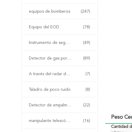
equipos de bomberos
(247)
Equipo del EOD
(78)
Instrumento de seguridad inherente
(49)
Detector de gas portátil
(89)
A través del radar de la pared
(7)
Taladro de poco ruido
(8)
Detector de empalme no linear
(22)
Peso Cer
manipulante telescópico del eod
(16)
Cantidad 