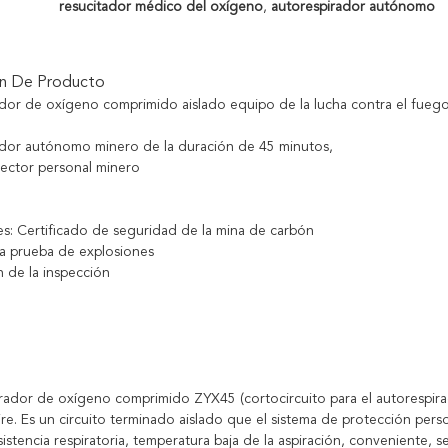
resucitador médico del oxígeno
,
autorespirador autónomo
ón De Producto
dor de oxígeno comprimido aislado equipo de la lucha contra el fueg
dor autónomo minero de la duración de 45 minutos,
ector personal minero
nes: Certificado de seguridad de la mina de carbón
 a prueba de explosiones
n de la inspección
irador de oxígeno comprimido ZYX45 (cortocircuito para el autoresp
re. Es un circuito terminado aislado que el sistema de protección perso
stencia respiratoria, temperatura baja de la aspiración, conveniente, se