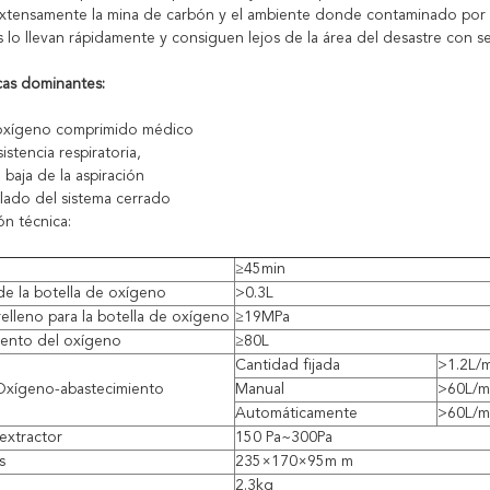
 extensamente la mina de carbón y el ambiente donde contaminado por
s lo llevan rápidamente y consiguen lejos de la área del desastre con s
icas dominantes:
oxígeno comprimido médico
stencia respiratoria,
baja de la aspiración
lado del sistema cerrado
ón técnica:
≥45min
e la botella de oxígeno
>0.3L
relleno para la botella de oxígeno
≥19MPa
ento del oxígeno
≥80L
Cantidad fijada
>1.2L/
xígeno-abastecimiento
Manual
>60L/m
Automáticamente
>60L/m
 extractor
150 Pa~300Pa
s
235×170×95m m
2.3kg