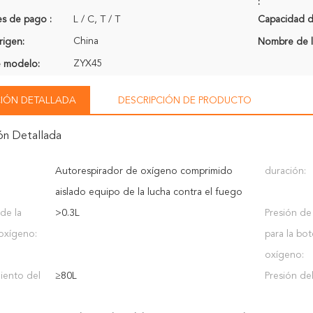
:
s de pago :
L / C, T / T
Capacidad de
China
rigen:
Nombre de l
ZYX45
 modelo:
IÓN DETALLADA
DESCRIPCIÓN DE PRODUCTO
ón Detallada
Autorespirador de oxígeno comprimido
duración:
aislado equipo de la lucha contra el fuego
de la
>0.3L
Presión de
 oxígeno:
para la bot
oxígeno:
iento del
≥80L
Presión del