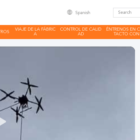
Spanish
VIAJE DE LA FÁBRIC
CONTROL DE CALID
ÉNTRENOS EN 
TROS
A
AD
TACTO CON