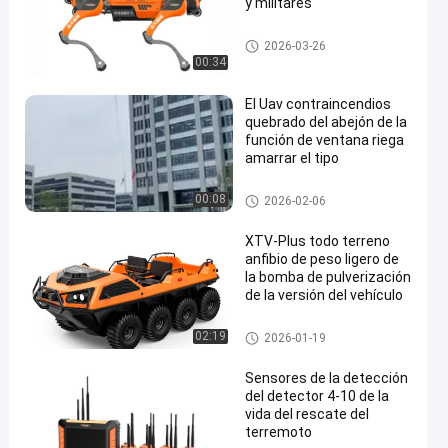
y militares
Perro robot de cuatro patas
2026-03-26
00:34
El Uav contraincendios
quebrado del abejón de la
función de ventana riega
amarrar el tipo
Dron de extinción de incendios
00:08
2026-02-06
XTV-Plus todo terreno
anfibio de peso ligero de
la bomba de pulverización
de la versión del vehículo
robot de la lucha contra el fue
02:19
2026-01-19
go
Sensores de la detección
del detector 4-10 de la
vida del rescate del
terremoto