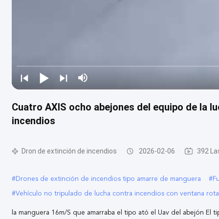
Cuatro AXIS ocho abejones del equipo de la luc
incendios
Dron de extinción de incendios
2026-02-06
392 La
#
Drones de extinción de incendios tipo amarre de manguera
#
F
#
Vehículo no tripulado de lucha contra incendios con ventana rota
la manguera 16m/S que amarraba el tipo ató el Uav del abejón El 